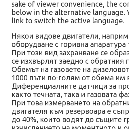
sake of viewer convenience, the co
below in the alternative language. 
link to switch the active language.
Някои видове двигатели, наприм
оборудване с горивна апаратура 
При този вид захранване се образ
се изхвърлят заедно с обратния 
Обемът на газовете на дизеловот
1000 пъти по-голям от обема им 
Диференциалните датчици за про
както течната, така и газовата ф
При това измерването на обратн
двигателя към резервоара е съп
до 40%, които водят до същите 
изчислението на моментното и 