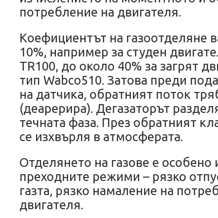
потребление на двигателя.
Коефициентът на газоотделяне в
10%, например за студен двигате
TR100, до около 40% за загрят д
тип Wabco510. Затова преди под
на датчика, обратният поток тря
(деарерира). Дегазаторът разделя
течната фаза. През обратният кл
се изхвърля в атмосферата.
Отделянето на газове е особено
преходните режими – рязко отпу
газта, рязко намаление на потре
двигателя.