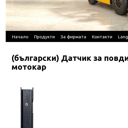
Начало
Продукти
За фирмата
Контакти
Lang
Skip
to
(български) Датчик за повд
content
мотокар