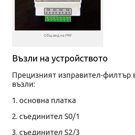
Общ вид на PRF
Възли на
устройството
Прецизният изправител-филтър
възли:
основна платка
съединител
S0/1
съединител
S2/3