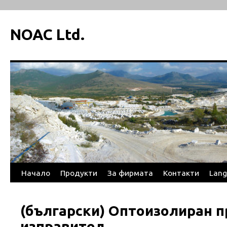
NOAC Ltd.
Начало
Продукти
За фирмата
Контакти
Lang
Skip
to
(български) Оптоизолиран 
content
изправител