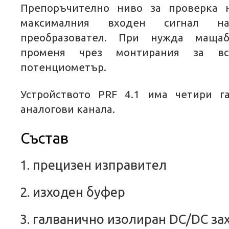
Препоръчително ниво за проверка
максималния входен сигнал на
преобразовател. При нужда маща
променя чрез монтирания за вс
потенциометър.
Устройството PRF 4.1 има четири г
аналогови канала.
Състав
прецизен изправител
изходен буфер
галванично изолиран
DC
/
DC
за