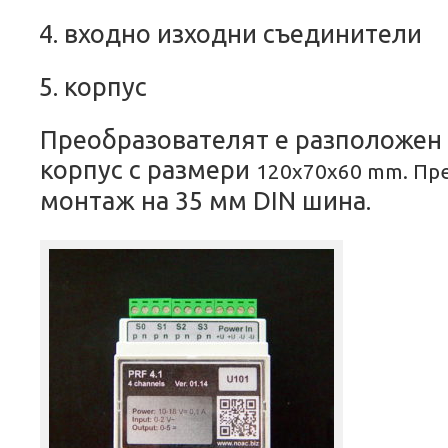
входно изходни съединители
корпус
Преобразователят
е
разположен
корпус
с размери
120x
70
x60 mm. Пр
монтаж
на
35 мм DIN
шина.