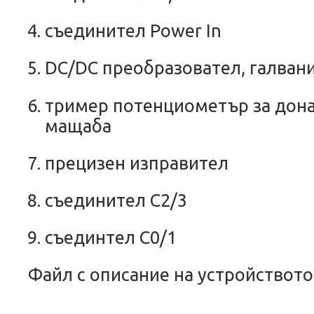
съединител P
ower In
DC/DC
преобразовател, галван
тример потенциометър за дона
мащаба
прецизен изправител
съединител
C2/3
съединтел C0/1
Файл с описание на устройството